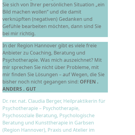
Sie sich von Ihrer persönlichen Situation „ein
Bild machen wollen“ und die damit
verknüpften (negativen) Gedanken und
Gefühle bearbeiten möchten, dann sind Sie
bei mir richtig.
In der Region Hannover gibt es viele freie
Anbieter zu Coaching, Beratung und
Psychotherapie. Was mich auszeichnet? Mit
mir sprechen Sie nicht über Probleme, mit
mir finden Sie Lösungen – auf Wegen, die Sie
bisher noch nicht gegangen sind:
OFFEN .
ANDERS . GUT
Dr. rer. nat. Claudia Berger, Heilpraktikerin für
Psychotherapie – Psychotherapie,
Psychosoziale Beratung, Psychologische
Beratung und Kunsttherapie in Garbsen
(Region Hannover), Praxis und Atelier im