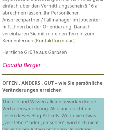
einfach über den Vermittlungsschein § 16 a
abrechnen lassen. Ihr Persönlicher
Ansprechpartner / Fallmanager im Jobcenter
hilft Ihnen bei der Orientierung. Danach
vereinbaren Sie mit mir einen Termin zum
Kennenlernen (
Kontaktformular
).
Herzliche Grüße aus Garbsen
Claudia Berger
OFFEN . ANDERS . GUT – wie Sie persönliche
Veränderungen erreichen
Theorie und Wissen alleine bewirken keine
Verhaltensänderung. Also auch nicht das
Lesen dieses Blog-Artikels. Wenn Sie etwas
„verstehen“ oder „einsehen“, wird sich nicht
viel in Ihrem Alltag verändern. Allerdings