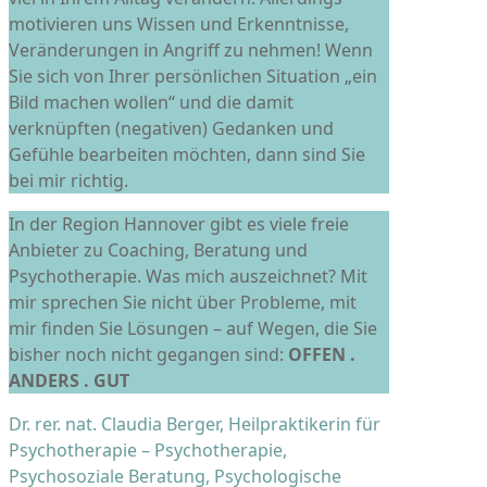
motivieren uns Wissen und Erkenntnisse,
Veränderungen in Angriff zu nehmen! Wenn
Sie sich von Ihrer persönlichen Situation „ein
Bild machen wollen“ und die damit
verknüpften (negativen) Gedanken und
Gefühle bearbeiten möchten, dann sind Sie
bei mir richtig.
In der Region Hannover gibt es viele freie
Anbieter zu Coaching, Beratung und
Psychotherapie. Was mich auszeichnet? Mit
mir sprechen Sie nicht über Probleme, mit
mir finden Sie Lösungen – auf Wegen, die Sie
bisher noch nicht gegangen sind:
OFFEN .
ANDERS . GUT
Dr. rer. nat. Claudia Berger, Heilpraktikerin für
Psychotherapie – Psychotherapie,
Psychosoziale Beratung, Psychologische