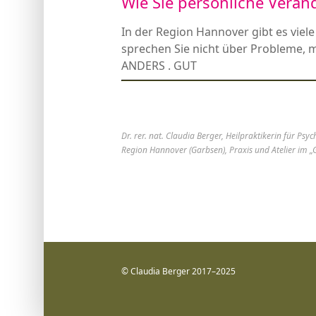
Wie Sie persönliche Verä
In der Region Hannover gibt es viel
sprechen Sie nicht über Probleme, m
ANDERS . GUT
Dr. rer. nat. Claudia Berger, Heilpraktikerin für P
Region Hannover (Garbsen), Praxis und Atelier im 
© Claudia Berger 2017–2025