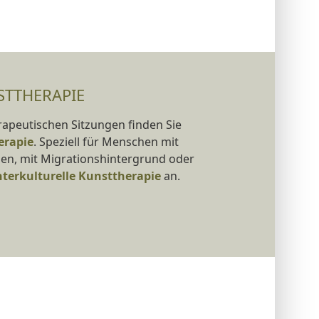
STTHERAPIE
apeutischen Sitzungen finden Sie
erapie
. Speziell für Menschen mit
en, mit Migrationshintergrund oder
nterkulturelle Kunsttherapie
an.