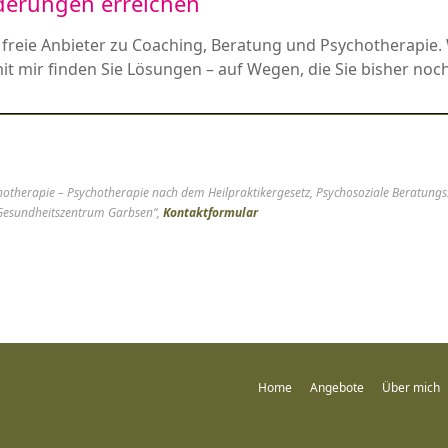
nderungen erreichen
e freie Anbieter zu Coaching, Beratung und Psychotherapie.
it mir finden Sie Lösungen – auf Wegen, die Sie bisher noc
sychotherapie – Psychotherapie nach dem Heilpraktikergesetz, Psychosoziale Beratung
„Gesundheitszentrum Garbsen“,
Kontaktformular
Home
Angebote
Über mich