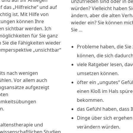
 und auf Ihr Anliegen
unzufrieden sind oder in d
f das „Hilfreiche“ und auf
würden? Vielleicht haben S
htig ist. Mit Hilfe von
ändern, aber die alten Ver
ltungen können Ihre
wieder ein? Sie können mic
n sichtbar werden. Ich
Sie …
öglichkeiten für Sie ganz
Sie die Fähigkeiten wieder
Probleme haben, die Sie
lemperspektive „unsichtbar“
können, die sich dadurch
viele Ratgeber lesen, da
eits nach wenigen
umsetzen können.
fühlen. Vor allem auch
öfter ein „ungutes“ Gefü
ngsansätze aufgezeigt
einen Kloß im Hals spü
bten
bekommen.
amkeitsübungen
n.
das Gefühl haben, dass Ih
Dinge über sich ergehen l
haltenstherapie und
verändern würden.
wissenschaftlichen Studien